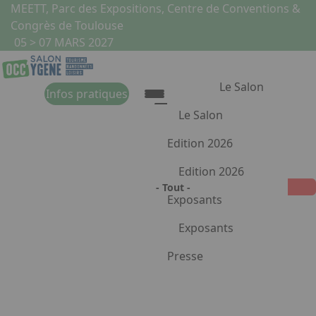
Aller au contenu principal
Panneau de gestion des cookies
MEETT, Parc des Expositions, Centre de Conventions &
Congrès de Toulouse
05 > 07 MARS 2027
Le Salon
Infos pratiques
Liste des actualités
Le Salon
Edition 2026
Le Salon
Edition 2026
Présentation du salon
Les univers
Animations
Exposants
Le Fonds Occ'Ygène
Conférences
Exposants
Les partenaires
Espace VAN LIFE
Le salon en images
Guide de visite
Pourquoi exposer ?
Presse
Liste des exposants
Appuyez sur Entrée pour ouvr
Devenir exposant