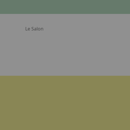
Le Salon
ir le lien. Appuyez sur la flèche bas pour ouvrir le sous-m