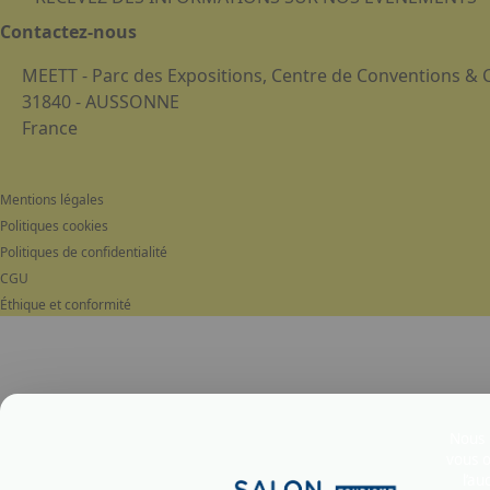
Contactez-nous
MEETT - Parc des Expositions, Centre de Conventions &
31840 - AUSSONNE
France
Mentions légales
Politiques cookies
Politiques de confidentialité
CGU
Éthique et conformité
Nous u
vous o
l’au