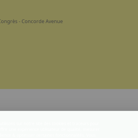
 Congrès - Concorde Avenue
tilisons sur notre site des cookies et traceurs pour
ffrir une expérience utilisateur de qualité, mesurer
dience & optimiser certaines fonctionnalités. Vous